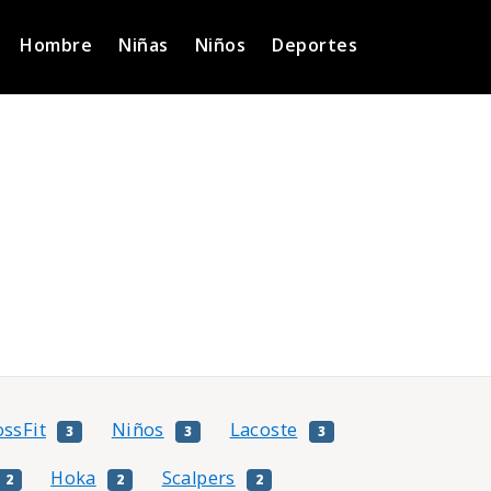
Hombre
Niñas
Niños
Deportes
ossFit
Niños
Lacoste
3
3
3
Hoka
Scalpers
2
2
2