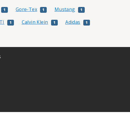
Gore-Tex
Mustang
1
1
1
TI
Calvin Klein
Adidas
1
1
1
S