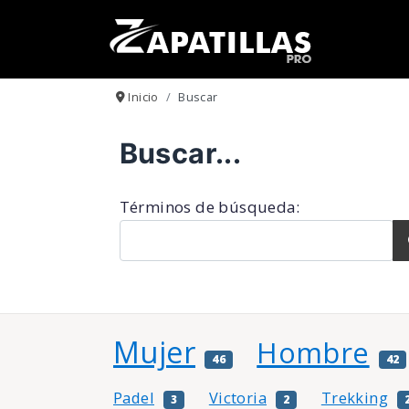
Inicio
Buscar
Buscar...
Formulario de búsqueda
Términos de búsqueda:
Mujer
Hombre
46
42
Padel
Victoria
Trekking
3
2