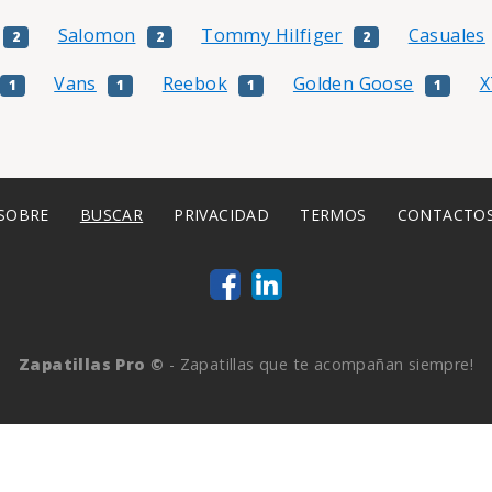
Salomon
Tommy Hilfiger
Casuales
2
2
2
Vans
Reebok
Golden Goose
X
1
1
1
1
SOBRE
BUSCAR
PRIVACIDAD
TERMOS
CONTACTO
Zapatillas Pro ©
- Zapatillas que te acompañan siempre!