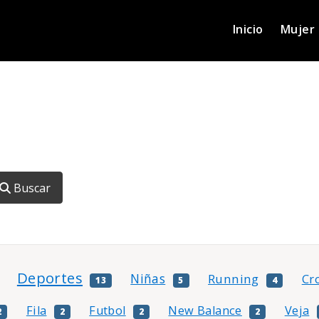
Inicio
Mujer
Buscar
Deportes
Niñas
Running
Cr
13
5
4
Fila
Futbol
New Balance
Veja
2
2
2
2