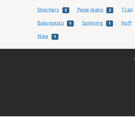
Skechers
Pepe Jeans
Trail
2
2
Baloncesto
Spinning
Hoff
1
1
Nike
1