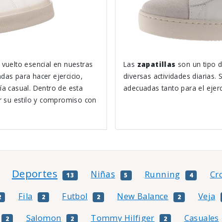
 vuelto esencial en nuestras
Las
zapatillas
son un tipo 
das para hacer ejercicio,
diversas actividades diarias.
ía casual. Dentro de esta
adecuadas tanto para el ejerc
 su estilo y compromiso con
Deportes
Niñas
Running
Cr
13
5
4
Fila
Futbol
New Balance
Veja
2
2
2
2
Salomon
Tommy Hilfiger
Casuales
2
2
2