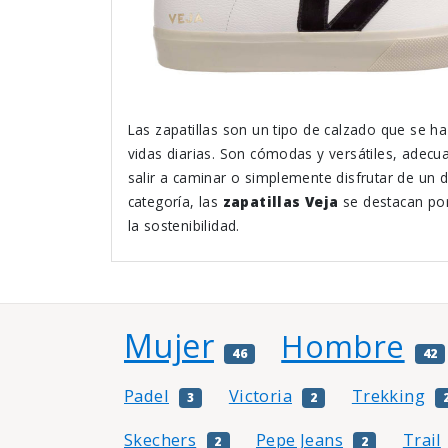
Las zapatillas son un tipo de calzado que se ha
vidas diarias. Son cómodas y versátiles, adecua
salir a caminar o simplemente disfrutar de un d
categoría, las
zapatillas Veja
se destacan por
la sostenibilidad.
Mujer
Hombre
46
42
Padel
Victoria
Trekking
3
2
Skechers
Pepe Jeans
Trail
2
2