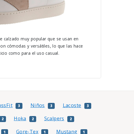
de calzado muy popular que se usan en
 Son cómodas y versátiles, lo que las hace
icio como para el uso casual.
ossFit
Niños
Lacoste
3
3
3
Hoka
Scalpers
2
2
2
Gore-Tex
Mustang
1
1
1