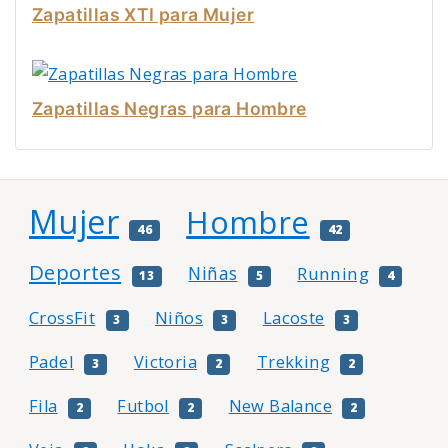
Zapatillas XTI para Mujer
Zapatillas Negras para Hombre
Mujer
Hombre
46
42
Deportes
Niñas
Running
13
5
4
CrossFit
Niños
Lacoste
3
3
3
Padel
Victoria
Trekking
3
2
2
Fila
Futbol
New Balance
2
2
2