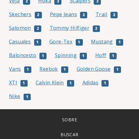
Veja
Hoka
Scalpers
2
2
2
Skechers
Pepe Jeans
Trail
2
2
2
Salomon
Tommy Hilfiger
2
2
Casuales
Gore-Tex
Mustang
1
1
1
Baloncesto
Spinning
Hoff
1
1
1
Vans
Reebok
Golden Goose
1
1
1
XTI
Calvin Klein
Adidas
1
1
1
Nike
1
SOBRE
BUSCAR