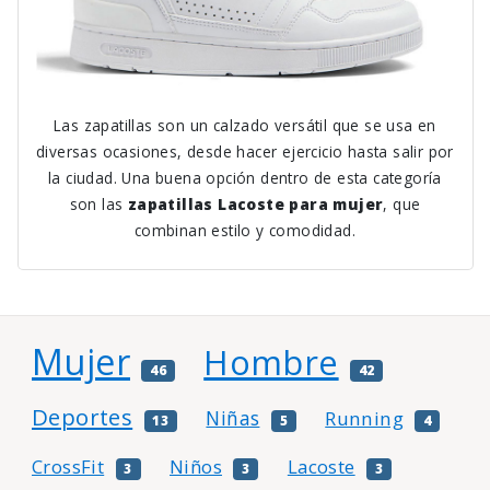
Las zapatillas son un calzado versátil que se usa en
diversas ocasiones, desde hacer ejercicio hasta salir por
la ciudad. Una buena opción dentro de esta categoría
son las
zapatillas Lacoste para mujer
, que
combinan estilo y comodidad.
Mujer
Hombre
46
42
Deportes
Niñas
Running
13
5
4
CrossFit
Niños
Lacoste
3
3
3