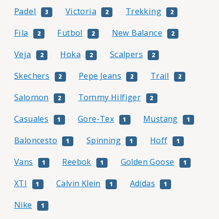
Padel
Victoria
Trekking
3
2
2
Fila
Futbol
New Balance
2
2
2
Veja
Hoka
Scalpers
2
2
2
Skechers
Pepe Jeans
Trail
2
2
2
Salomon
Tommy Hilfiger
2
2
Casuales
Gore-Tex
Mustang
1
1
1
Baloncesto
Spinning
Hoff
1
1
1
Vans
Reebok
Golden Goose
1
1
1
XTI
Calvin Klein
Adidas
1
1
1
Nike
1