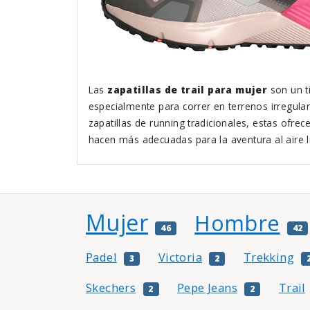
Las
zapatillas de trail para mujer
son un t
especialmente para correr en terrenos irregular
zapatillas de running tradicionales, estas ofrece
hacen más adecuadas para la aventura al aire l
Mujer
Hombre
46
42
Padel
Victoria
Trekking
3
2
Skechers
Pepe Jeans
Trail
2
2