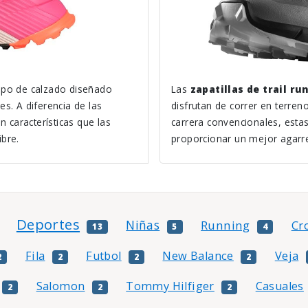
ipo de calzado diseñado
Las
zapatillas de trail ru
es. A diferencia de las
disfrutan de correr en terreno
n características que las
carrera convencionales, esta
ibre.
proporcionar un mejor agarre 
Deportes
Niñas
Running
Cr
13
5
4
Fila
Futbol
New Balance
Veja
2
2
2
2
Salomon
Tommy Hilfiger
Casuales
2
2
2