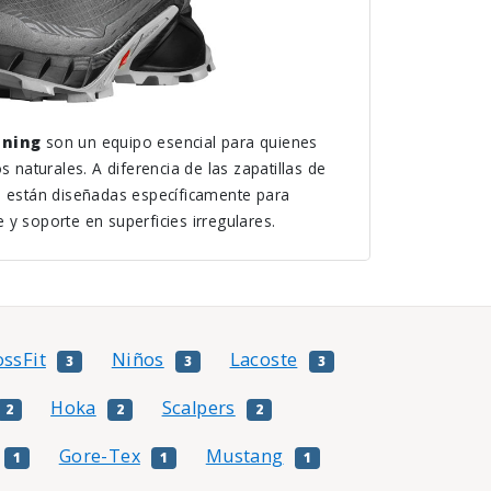
nning
son un equipo esencial para quienes
s naturales. A diferencia de las zapatillas de
s están diseñadas específicamente para
y soporte en superficies irregulares.
ossFit
Niños
Lacoste
3
3
3
Hoka
Scalpers
2
2
2
Gore-Tex
Mustang
1
1
1