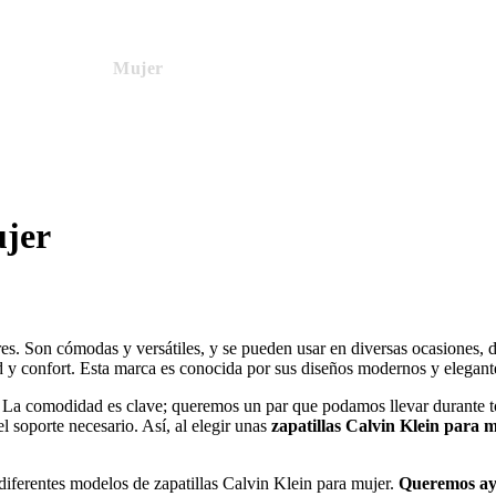
Inicio
Mujer
Hombre
Niñas
Niños
Deporte
ujer
s. Son cómodas y versátiles, y se pueden usar en diversas ocasiones, de
ad y confort. Esta marca es conocida por sus diseños modernos y elegante
 La comodidad es clave; queremos un par que podamos llevar durante todo
el soporte necesario. Así, al elegir unas
zapatillas Calvin Klein para 
iferentes modelos de zapatillas Calvin Klein para mujer.
Queremos ayu